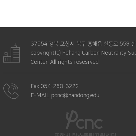
37554 경북 포항시 북구 흥해읍 한동로 558
copyright(c) Pohang Carbon Neutrality Su
Center. All rights resesrved
Fax 054-260-3222
E-MAIL pcnc@handong.edu