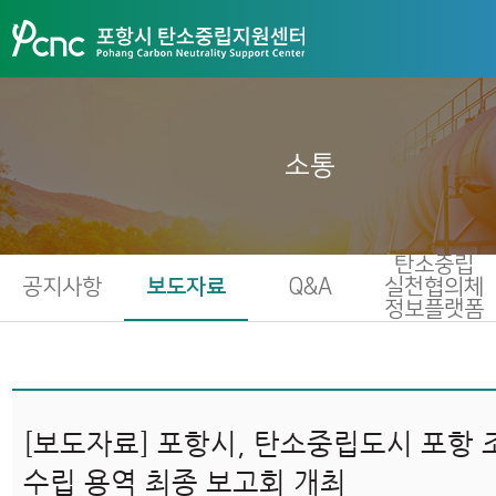
소통
탄소중립
공지사항
보도자료
Q&A
실천협의체
정보플랫폼
[보도자료] 포항시, 탄소중립도시 포항 
수립 용역 최종 보고회 개최