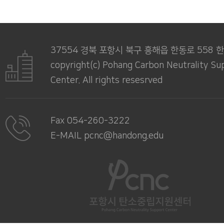
37554 경북 포항시 북구 흥해읍 한동로 558
copyright(c) Pohang Carbon Neutrality Su
Center. All rights resesrved
Fax 054-260-3222
E-MAIL pcnc@handong.edu