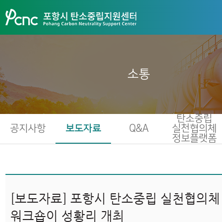
소통
탄소중립
공지사항
보도자료
Q&A
실천협의체
정보플랫폼
[보도자료] 포항시 탄소중립 실천협의체
워크숍이 성황리 개최