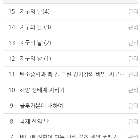
15
지구의 날(4)
관
14
지구의 날 (3)
관
13
지구의 날 (2)
관
12
지구의 날 (1)
관
11
탄소중립과 축구: 그린 경기장의 비밀_지구를 지키기 위해 할 수 있는 작은 행동들
관
10
해양 생태계 지키기
관
9
블루카본에 대하여
관
8
국제 산의 날
관
7
바다에 위협이 되는 담배 꽁초 해양 쓰레기
관