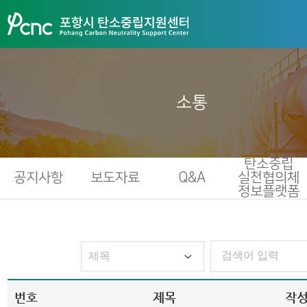
소통
탄소중립
공지사항
보도자료
Q&A
실천협의체
정보플랫폼
번호
제목
작