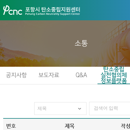
소통
탄소중립
공지사항
보도자료
Q&A
실천협의체
정보플랫폼
번호
제목
작