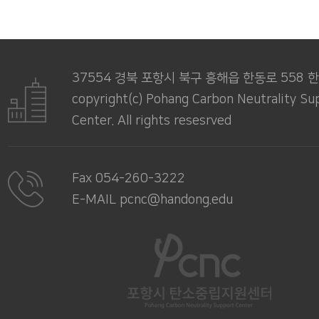
37554 경북 포항시 북구 흥해읍 한동로 558
copyright(c) Pohang Carbon Neutrality Su
Center. All rights resesrved
Fax 054-260-3222
E-MAIL pcnc@handong.edu