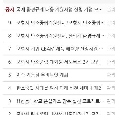
공지
국제 환경규제 대응 지원사업 신청 기업 모집 안내
관
9
포항시 탄소중립지원센터 「포항시 탄소중립지원센터 PCNC 서포터즈 4기」모집 안내
관
8
포항시 탄소중립지원센터, 산업계 환경규제 대응 지원사업 수요조사 실시
관
7
포항시 기업 CBAM 제품 배출량 산정지원 사업공고 관련
관
6
포항시 탄소중립 대학생 서포터즈 2기 모집
관
5
지속 가능한 무비나잇 개최
관
4
탄소중립 시대를 위한 미래 비전 세미나 개최
관
3
!!한동대학교 온실가스 감축 실천 프로젝트를 함께할 교내 학생팀을 모집합니다!!
관
2
포항시 탄소중립 대학생 서포터즈 1기 모집
관