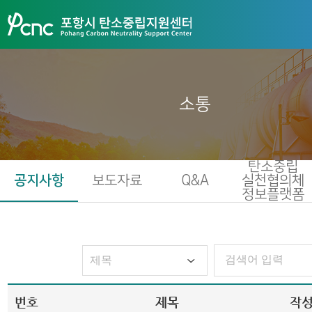
소통
탄소중립
공지사항
보도자료
Q&A
실천협의체
정보플랫폼
번호
제목
작